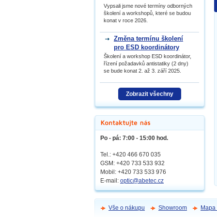
Vypsali jsme nové termíny odborných
školení a workshopů, které se budou
konat v roce 2026.
Změna termínu školení
pro ESD koordinátory
Školení a workshop ESD koordinátor,
řízení požadavků antistatiky (2 dny)
se bude konat 2. až 3. září 2025.
Zobrazit všechny
Po - pá: 7:00 - 15:00 hod.
Tel.: +420 466 670 035
GSM: +420 733 533 932
Mobil: +420
733 533 976
E-mail:
optic@abetec.cz
Vše o nákupu
Showroom
Mapa 