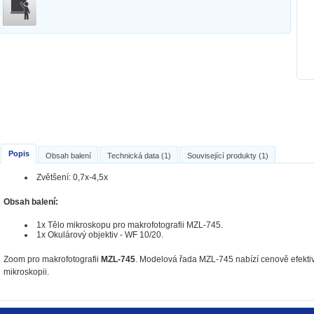
Popis
Obsah balení
Technická data (1)
Související produkty (1)
Zvětšení: 0,7x-4,5x
Obsah balení:
1x Tělo mikroskopu pro makrofotografii MZL-745.
1x Okulárový objektiv - WF 10/20.
Zoom pro makrofotografii
MZL-745
. Modelová řada MZL-745 nabízí cenově efektiv
mikroskopii.