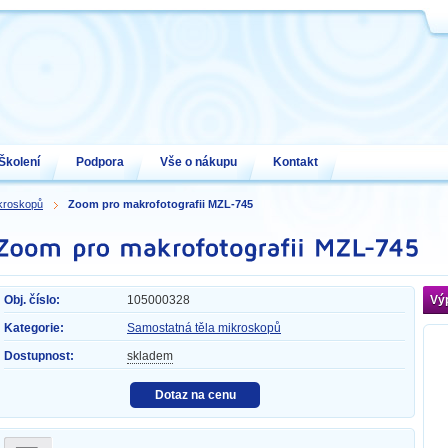
Školení
Podpora
Vše o nákupu
Kontakt
ikroskopů
Zoom pro makrofotografii MZL-745
Obj. číslo:
105000328
Vý
Kategorie:
Samostatná těla mikroskopů
Dostupnost:
skladem
Dotaz na cenu