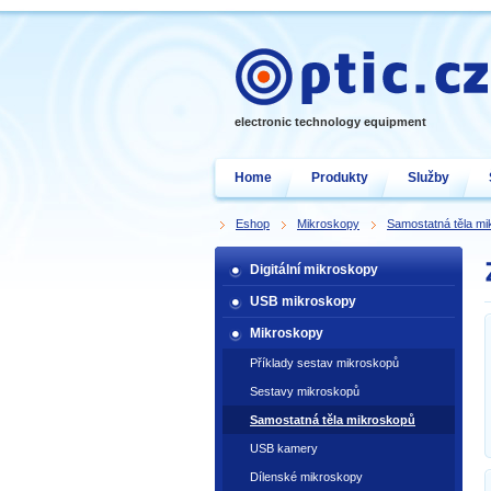
electronic technology equipment
Home
Produkty
Služby
Eshop
Mikroskopy
Samostatná těla m
Digitální mikroskopy
USB mikroskopy
Mikroskopy
Příklady sestav mikroskopů
Sestavy mikroskopů
Samostatná těla mikroskopů
USB kamery
Dílenské mikroskopy