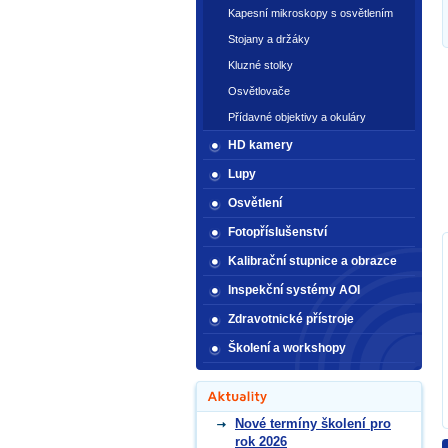
Kapesní mikroskopy s osvětlením
Stojany a držáky
Kluzné stolky
Osvětlovače
Přídavné objektivy a okuláry
HD kamery
Lupy
Osvětlení
Fotopříslušenství
Kalibrační stupnice a obrazce
Inspekční systémy AOI
Zdravotnické přístroje
Školení a workshopy
Nové termíny školení pro
rok 2026