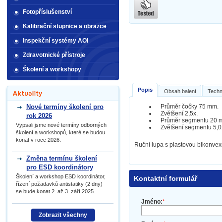
Fotopříslušenství
Kalibrační stupnice a obrazce
Inspekční systémy AOI
Zdravotnické přístroje
Školení a workshopy
Popis
Obsah balení
Techn
Nové termíny školení pro
Průměr čočky 75 mm.
Zvětšení 2,5x.
rok 2026
Průměr segmentu 20 
Vypsali jsme nové termíny odborných
Zvětšení segmentu 5,0
školení a workshopů, které se budou
konat v roce 2026.
Ruční lupa s plastovou bikonvex
Změna termínu školení
pro ESD koordinátory
Školení a workshop ESD koordinátor,
Kontaktní formulář
řízení požadavků antistatiky (2 dny)
se bude konat 2. až 3. září 2025.
Jméno:
*
Zobrazit všechny