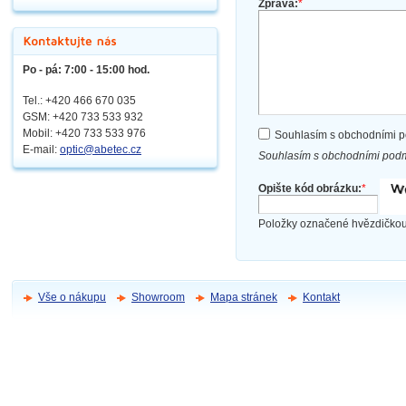
Zpráva:
*
Po - pá: 7:00 - 15:00 hod.
Tel.: +420 466 670 035
GSM: +420 733 533 932
Mobil: +420
733 533 976
Souhlasím s obchodními 
E-mail:
optic@abetec.cz
Souhlasím s obchodními podm
Opište kód obrázku:
*
Položky označené hvězdičkou
Vše o nákupu
Showroom
Mapa stránek
Kontakt