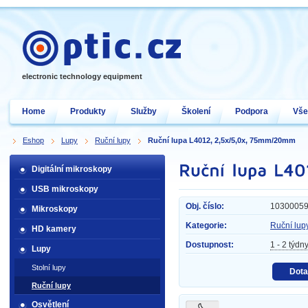
electronic technology equipment
Home
Produkty
Služby
Školení
Podpora
Vše
Eshop
Lupy
Ruční lupy
Ruční lupa L4012, 2,5x/5,0x, 75mm/20mm
Digitální mikroskopy
USB mikroskopy
Obj. číslo:
1030005
Mikroskopy
Kategorie:
Ruční lup
HD kamery
Dostupnost:
1 - 2 týdn
Lupy
Stolní lupy
Dota
Ruční lupy
Osvětlení