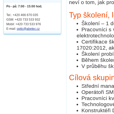
neví o tom, jak p
Po - pá: 7:00 - 15:00 hod.
Typ školení, 
Tel.: +420 466 670 035
GSM: +420 733 533 932
Školení – 1 d
Mobil: +420
733 533 976
Pracovníci s
E-mail:
optic@abetec.cz
elektrotechnolo
Certifikace 
17020:2012, ak
Školení prob
Během školen
V průběhu šk
Cílová skupi
Střední man
Operátoři SMT
Pracovníci kva
Technologové,
Konstruktéři