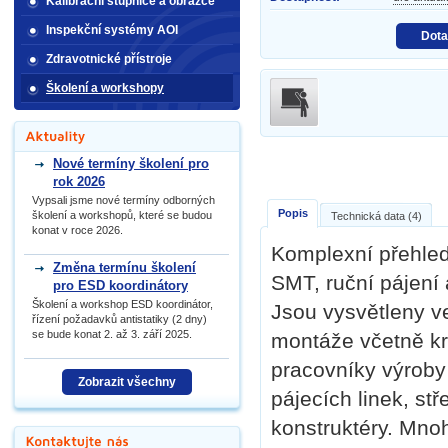
Kalibrační stupnice a obrazce
Inspekční systémy AOI
Dota
Zdravotnické přístroje
Školení a workshopy
Nové termíny školení pro
rok 2026
Vypsali jsme nové termíny odborných
Popis
školení a workshopů, které se budou
Technická data (4)
konat v roce 2026.
Komplexní přehled
Změna termínu školení
SMT, ruční pájení 
pro ESD koordinátory
Školení a workshop ESD koordinátor,
Jsou vysvětleny v
řízení požadavků antistatiky (2 dny)
se bude konat 2. až 3. září 2025.
montáže včetně kri
pracovníky výroby
Zobrazit všechny
pájecích linek, st
konstruktéry. Mno