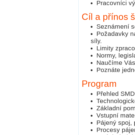
Pracovníci v
Cíl a přínos 
Seznámení se
Požadavky na 
síly.
Limity zpra
Normy, legisl
Naučíme Vás
Poznáte jedno
Program
Přehled SMD
Technologick
Základní pomů
Vstupní mater
Pájený spoj, 
Procesy pájení