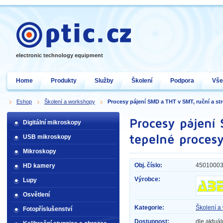
electronic technology equipment
Home
Produkty
Služby
Školení
Podpora
Vše
Eshop
Školení a workshopy
Procesy pájení SMD a THT v SMT, ruční a stro
Digitální mikroskopy
USB mikroskopy
Mikroskopy
Obj. číslo:
4501000
HD kamery
Výrobce:
Lupy
Osvětlení
Kategorie:
Školení a
Fotopříslušenství
Dostupnost:
dle aktuál