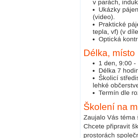
v parách, induk
Ukázky pájení
(video).
Praktické pá
tepla, vf) (v dí
Optická kont
Délka, místo
1 den, 9:00 
Délka 7 hodin
Školicí střed
lehké občerstv
Termín dle ro
Školení na m
Zaujalo Vás téma 
Chcete připravit š
prostorách společ