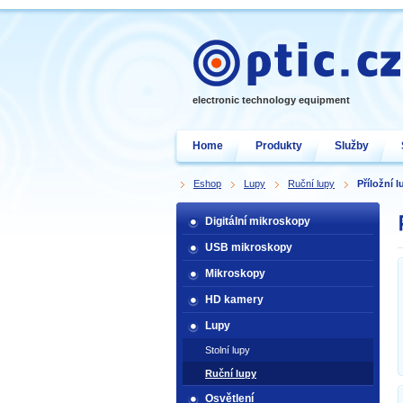
electronic technology equipment
Home
Produkty
Služby
Eshop
Lupy
Ruční lupy
Příložní 
Digitální mikroskopy
USB mikroskopy
Mikroskopy
HD kamery
Lupy
Stolní lupy
Ruční lupy
Osvětlení