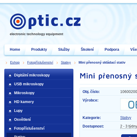
electronic technology equipment
Home
Produkty
Služby
Školení
Podpora
Vše
Eshop
Fotopříslušenství
Stativy
Mini přenosný skládací stativ
Digitální mikroskopy
USB mikroskopy
Obj. číslo:
1060020
Mikroskopy
Výrobce:
HD kamery
Lupy
Kategorie:
Stativy
Osvětlení
Dostupnost:
2 - 3 týdn
Fotopříslušenství
Stativy