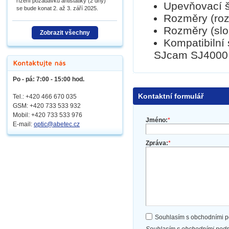
řízení požadavků antistatiky (2 dny)
Upevňovací š
se bude konat 2. až 3. září 2025.
Rozměry (rozl
Rozměry (slož
Zobrazit všechny
Kompatibilní
SJcam SJ4000
Po - pá: 7:00 - 15:00 hod.
Kontaktní formulář
Tel.: +420 466 670 035
GSM: +420 733 533 932
Mobil: +420
733 533 976
Jméno:
*
E-mail:
optic@abetec.cz
Zpráva:
*
Souhlasím s obchodními 
Souhlasím s obchodními podm