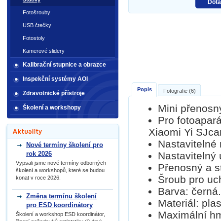
Dota
Fotošrouby
USB čtečky
Fotostoly
Kamerové slidery
Kalibrační stupnice a obrazce
Inspekční systémy AOI
Popis
Fotografie (6)
Zdravotnické přístroje
Mini přenosný
Školení a workshopy
Pro fotoapar
Xiaomi Yi SJc
Nastavitelné 
Nové termíny školení pro
rok 2026
Nastavitelný 
Vypsali jsme nové termíny odborných
Přenosný a st
školení a workshopů, které se budou
Šroub pro uc
konat v roce 2026.
Barva: černá.
Změna termínu školení
Materiál: plas
pro ESD koordinátory
Maximální hm
Školení a workshop ESD koordinátor,