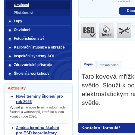
Osvětlení
Dota
Příslušenství
Lupy
Osvětlení
Fotopříslušenství
Kalibrační stupnice a obrazce
Inspekční systémy AOI
Popis
Zdravotnické přístroje
Obsah balení
Školení a workshopy
Tato kovová mřížka
světlo. Slouží k o
elektrostatickým 
Nové termíny školení pro
světle.
rok 2026
Vypsali jsme nové termíny odborných
školení a workshopů, které se budou
konat v roce 2026.
Změna termínu školení
Kontaktní formulář
pro ESD koordinátory