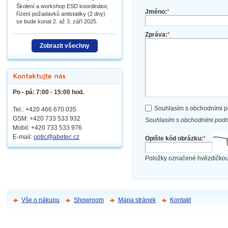
Školení a workshop ESD koordinátor,
Jméno:
*
řízení požadavků antistatiky (2 dny)
se bude konat 2. až 3. září 2025.
Zpráva:
*
Zobrazit všechny
Po - pá: 7:00 - 15:00 hod.
Souhlasím s obchodními 
Tel.: +420 466 670 035
GSM: +420 733 533 932
Souhlasím s obchodními podm
Mobil: +420
733 533 976
E-mail:
optic@abetec.cz
Opište kód obrázku:
*
Položky označené hvězdičkou
Vše o nákupu
Showroom
Mapa stránek
Kontakt