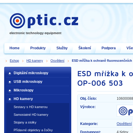
electronic technology equipment
Home
Produkty
Služby
Školení
Podpora
Vše
Eshop
HD kamery
Osvětlení
ESD mřížka k ochraně fluorescenčních
Digitální mikroskopy
USB mikroskopy
Mikroskopy
Obj. číslo:
1060008
HD kamery
Výrobce:
Sestavy s HD kamerou
Samostatné HD kamery
Stojany a stolky
Kategorie:
Osvětlení
Přídavné objektivy a čočky
Dostupnost:
4 týdny