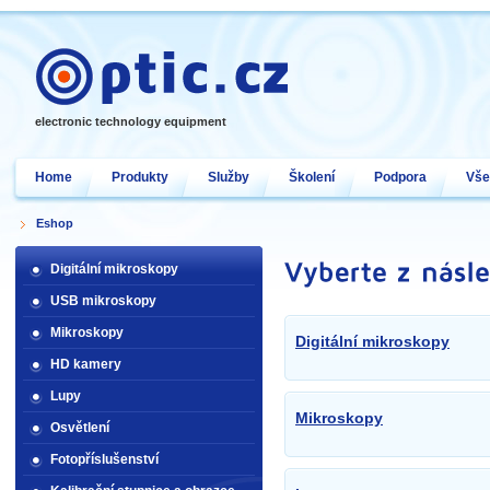
electronic technology equipment
Home
Produkty
Služby
Školení
Podpora
Vše
Eshop
Digitální mikroskopy
USB mikroskopy
Mikroskopy
Digitální mikroskopy
HD kamery
Lupy
Mikroskopy
Osvětlení
Fotopříslušenství