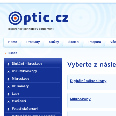
electronic technology equipment
Home
Produkty
Služby
Školení
Podpora
Vše
Eshop
Digitální mikroskopy
USB mikroskopy
Mikroskopy
Digitální mikroskopy
HD kamery
Lupy
Mikroskopy
Osvětlení
Fotopříslušenství